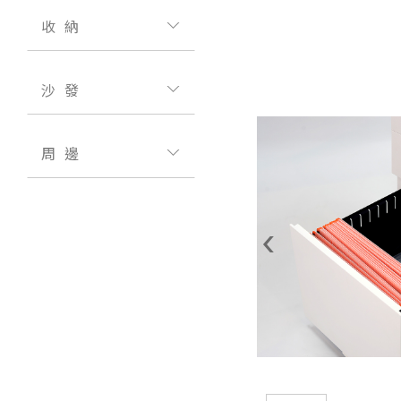
收納
沙發
周邊
‹