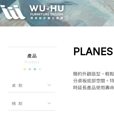
PLANE
簡約外觀造型，輕
分桌板底部空間。
桌款
時延長產品使用壽
椅款