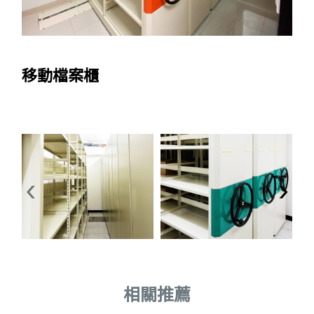
移動檔案櫃
‹
›